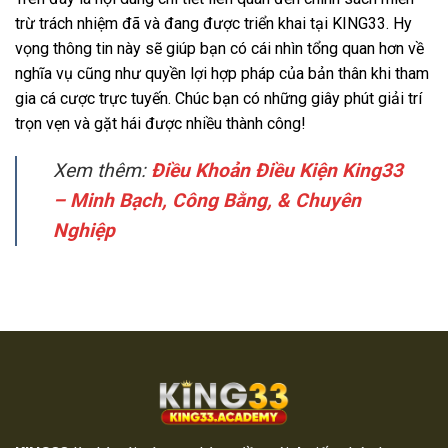
trừ trách nhiệm đã và đang được triển khai tại KING33. Hy
vọng thông tin này sẽ giúp bạn có cái nhìn tổng quan hơn về
nghĩa vụ cũng như quyền lợi hợp pháp của bản thân khi tham
gia cá cược trực tuyến. Chúc bạn có những giây phút giải trí
trọn vẹn và gặt hái được nhiều thành công!
Xem thêm:
Điều Khoản Điều Kiện King33
– Minh Bạch, Công Bằng, & Chuyên
Nghiệp