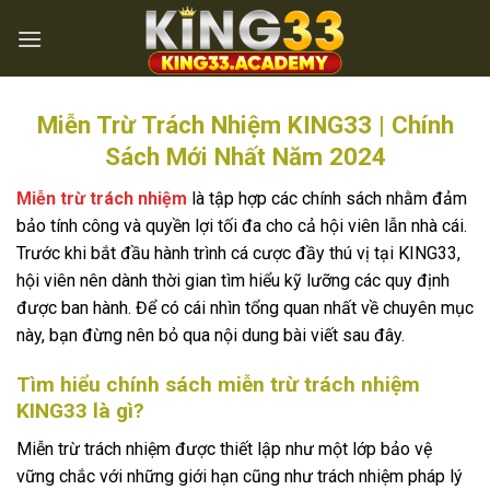
Bỏ
qua
nội
dung
Miễn Trừ Trách Nhiệm KING33 | Chính
Sách Mới Nhất Năm 2024
Miễn trừ trách nhiệm
là tập hợp các chính sách nhằm đảm
bảo tính công và quyền lợi tối đa cho cả hội viên lẫn nhà cái.
Trước khi bắt đầu hành trình cá cược đầy thú vị tại KING33,
hội viên nên dành thời gian tìm hiểu kỹ lưỡng các quy định
được ban hành. Để có cái nhìn tổng quan nhất về chuyên mục
này, bạn đừng nên bỏ qua nội dung bài viết sau đây.
Tìm hiểu chính sách miễn trừ trách nhiệm
KING33 là gì?
Miễn trừ trách nhiệm được thiết lập như một lớp bảo vệ
vững chắc với những giới hạn cũng như trách nhiệm pháp lý