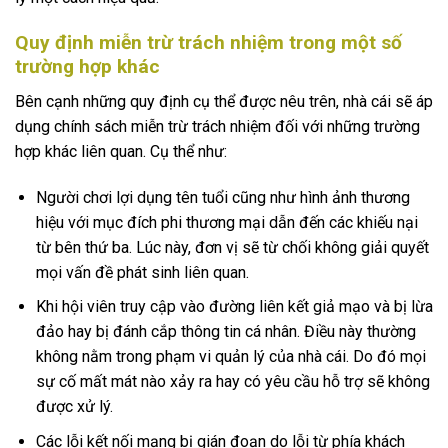
Quy định miễn trừ trách nhiệm trong một số
trường hợp khác
Bên cạnh những quy định cụ thể được nêu trên, nhà cái sẽ áp
dụng chính sách miễn trừ trách nhiệm đối với những trường
hợp khác liên quan. Cụ thể như:
Người chơi lợi dụng tên tuổi cũng như hình ảnh thương
hiệu với mục đích phi thương mại dẫn đến các khiếu nại
từ bên thứ ba. Lúc này, đơn vị sẽ từ chối không giải quyết
mọi vấn đề phát sinh liên quan.
Khi hội viên truy cập vào đường liên kết giả mạo và bị lừa
đảo hay bị đánh cắp thông tin cá nhân. Điều này thường
không nằm trong phạm vi quản lý của nhà cái. Do đó mọi
sự cố mất mát nào xảy ra hay có yêu cầu hỗ trợ sẽ không
được xử lý.
Các lỗi kết nối mạng bị gián đoạn do lỗi từ phía khách