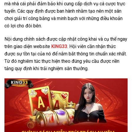
mà nhà cái phải đảm bảo khi cung cấp dịch vụ cá cược trực
tuyến. Các quy định được ban hành nhằm tạo nên một sân
chơi giải trí công bằng và minh bạch với những điều khoản
có lợi cho đôi bên.
Nội dung chính sách được cập nhật công khai và cụ thể ngay
trên giao diện website
KING33
. Hội viên cần nhận thức
được sự tồn tại của nó để nắm bắt thông tin chuẩn xác nhất.
Từ đó nghiêm túc thực hiện theo đúng yêu cầu được nền
tảng quy định khi trải nghiệm săn thưởng.