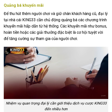
Quảng bá khuyến mãi
Để thu hút thêm người chơi và giữ chân khách hàng cũ, đại lý
tại nhà cái KING33 cần chủ động quảng bá các chương trình
khuyến mãi hấp dẫn từ hệ thống. Các khuyến mãi như bonus,
hoàn tiền hoặc các giải thưởng đặc biệt là cơ hội tuyệt vời
để tăng cường sự tham gia của người chơi.
Nhiệm vụ quan trọng đại lý cần giới thiệu dịch vụ cược KING33
đến nhiều hơn