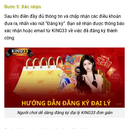
Bước 5: Xác nhận
Sau khi điền đầy đủ thông tin và chấp nhận các điều khoản
đưa ra, nhấn vào nút “Đăng ký”. Bạn sẽ nhận được thông báo
xác nhận hoặc email từ KING33 về việc đã đăng ký thành
công.
Người chơi dễ dàng đăng ký đại lý KING33 đơn giản