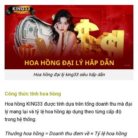
Hoa hồng đại lý king33 siêu hấp dẫn
Công thức tính hoa hồng
Hoa hồng KING33 được tính dựa trên tổng doanh thu mà đại
lý mang lại và tỷ lệ hoa hồng áp dụng theo từng cấp độ
trong hệ thống:
Thưởng hoa hồng = Doanh thu đem về × Tỷ lệ hoa hồng