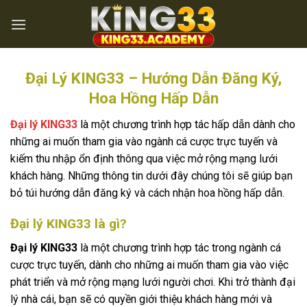
Bỏ
qua
nội
dung
Đại Lý KING33 – Hướng Dẫn Đăng Ký,
Hoa Hồng Hấp Dẫn
Đại lý KING33
là một chương trình hợp tác hấp dẫn dành cho
những ai muốn tham gia vào ngành cá cược trực tuyến và
kiếm thu nhập ổn định thông qua việc mở rộng mạng lưới
khách hàng. Những thông tin dưới đây chúng tôi sẽ giúp bạn
bỏ túi hướng dẫn đăng ký và cách nhận hoa hồng hấp dẫn.
Đại lý KING33 là gì?
Đại lý KING33
là một chương trình hợp tác trong ngành cá
cược trực tuyến, dành cho những ai muốn tham gia vào việc
phát triển và mở rộng mạng lưới người chơi. Khi trở thành đại
lý nhà cái, bạn sẽ có quyền giới thiệu khách hàng mới và